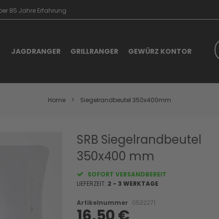
er 85 Jahre Erfahrung
S
JAGDRANGER
GRILLRANGER
GEWÜRZ KONTOR
Home
Siegelrandbeutel 350x400mm
Skip
SRB Siegelrandbeutel
to
350x400 mm
the
beginning
of
SOFORT VERSANDBEREIT
the
LIEFERZEIT:
2 - 3 WERKTAGE
images
gallery
Artikelnummer
0532271
16,50 €