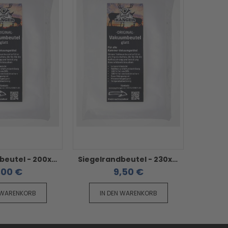
Siegelrandbeutel - 200x300 mm
Siegelrandbeutel - 230x350 mm
,00 €
9,50 €
 WARENKORB
IN DEN WARENKORB
IN