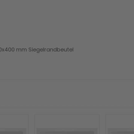
350x400 mm Siegelrandbeutel
prev
next