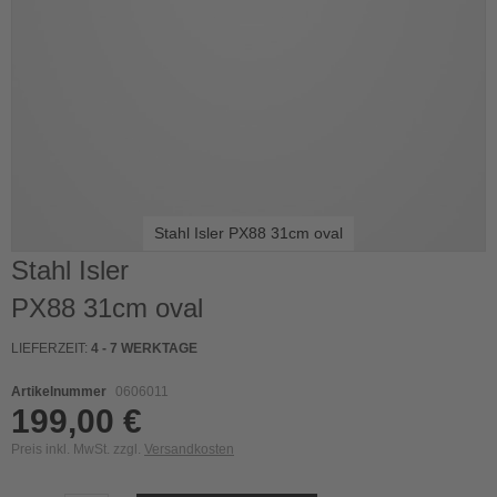
Stahl Isler PX88 31cm oval
Skip
Stahl Isler
to
PX88 31cm oval
the
beginning
of
LIEFERZEIT:
4 - 7 WERKTAGE
the
images
Artikelnummer
0606011
gallery
199,00 €
Preis inkl. MwSt. zzgl.
Versandkosten