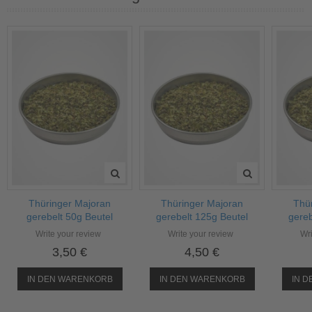
Thüringer Majoran
Thüringer Majoran
Thü
gerebelt 50g Beutel
gerebelt 125g Beutel
gereb
Write your review
Write your review
Wri
3,50 €
4,50 €
IN DEN WARENKORB
IN DEN WARENKORB
IN 