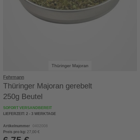
Thüringer Majoran
Skip
Fehrmann
to
Thüringer Majoran gerebelt
the
beginning
250g Beutel
of
the
SOFORT VERSANDBEREIT
images
LIEFERZEIT:
2 - 3 WERKTAGE
gallery
Artikelnummer
0402008
Preis pro kg:
27,00 €