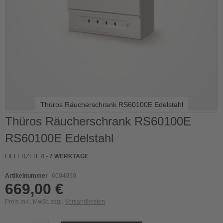
Thüros Räucherschrank RS60100E Edelstahl
Skip
Thüros Räucherschrank RS60100E
to
RS60100E Edelstahl
the
beginning
of
LIEFERZEIT:
4 - 7 WERKTAGE
the
images
Artikelnummer
6004090
gallery
669,00 €
Preis inkl. MwSt. zzgl.
Versandkosten