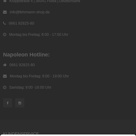
Kruppstraße 4 | 36041 Fulda | Deutschland
info@fehrmann-shop.de
0661 92825-80
Montag bis Freitag: 8:00 - 17:00 Uhr
Napoleon Hotline:
0661 92825-80
Montag bis Freitag: 9:00 - 19:00 Uhr
Samstag: 9:00 -16:00 Uhr
KUNDENSERVICE