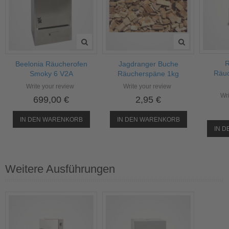
R
Beelonia Räucherofen
Jagdranger Buche
Räu
Smoky 6 V2A
Räucherspäne 1kg
Write your review
Write your review
Wri
699,00 €
2,95 €
IN DEN WARENKORB
IN DEN WARENKORB
IN 
Weitere Ausführungen