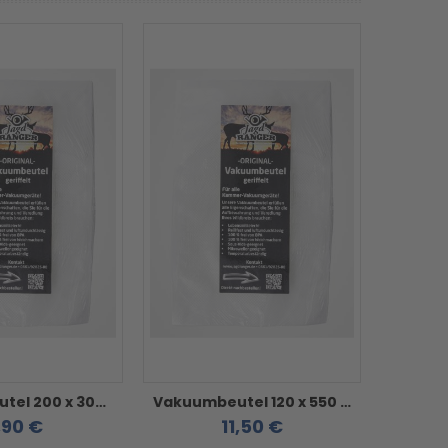
Vakuumbeutel 200 x 300 mm - geriffelt / goffriert / strukturiert 50 Stück
Vakuumbeutel 120 x 550 mm geriffelt - geriffelt / goffriert / strukturiert 50 Stück
,90 €
11,50 €