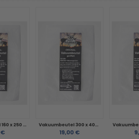
Vakuumbeutel 160 x 250 mm - geriffelt / goffriert / strukturiert 50 Stück
Vakuumbeutel 300 x 400 mm - geriffelt / goffriert / strukturiert 50 Stück
 €
19,00 €
9