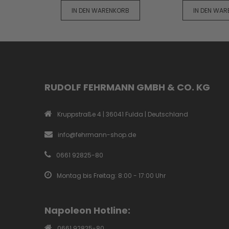
IN DEN WARENKORB
IN DEN WA
RUDOLF FEHRMANN GMBH & CO. KG
Kruppstraße 4 | 36041 Fulda | Deutschland
info@fehrmann-shop.de
0661 92825-80
Montag bis Freitag: 8:00 - 17:00 Uhr
Napoleon Hotline:
0661 92825-80