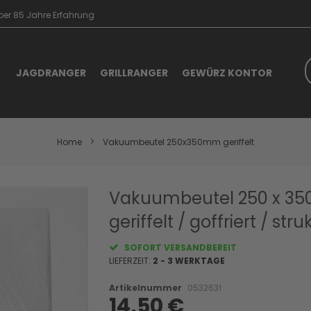
er 85 Jahre Erfahrung
S
JAGDRANGER
GRILLRANGER
GEWÜRZ KONTOR
Home
Vakuumbeutel 250x350mm geriffelt
Skip
Vakuumbeutel 250 x 3
to
geriffelt / goffriert / str
the
beginning
of
SOFORT VERSANDBEREIT
the
LIEFERZEIT:
2 - 3 WERKTAGE
images
gallery
Artikelnummer
0532631
14,50 €