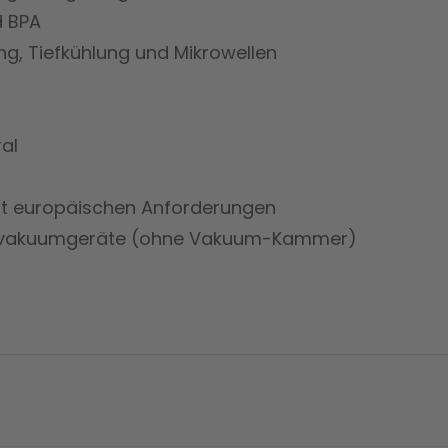
d BPA
g, Tiefkühlung und Mikrowellen
al
cht europäischen Anforderungen
ßenvakuumgeräte (ohne Vakuum-Kammer)
prev
next