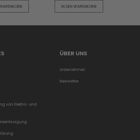
 WARENKORB
IN DEN WARENKORB
IN
ES
ÜBER UNS
Unternehmen
Newsletter
ung von Elektro- und
erieentsorgung
rklärung