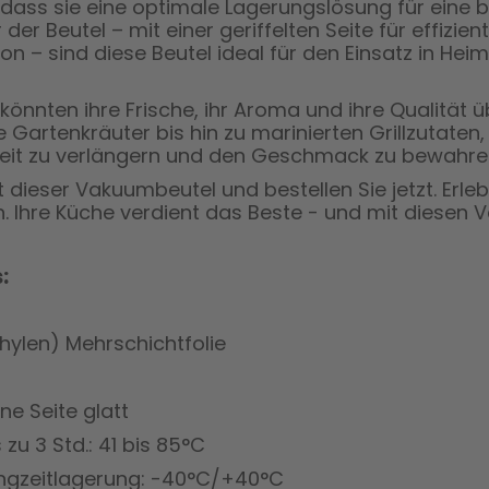
 dass sie eine optimale Lagerungslösung für eine b
r der Beutel – mit einer geriffelten Seite für effiz
ion – sind diese Beutel ideal für den Einsatz in H
el könnten ihre Frische, ihr Aroma und ihre Qualität
e Gartenkräuter bis hin zu marinierten Grillzutaten
keit zu verlängern und den Geschmack zu bewahre
t dieser Vakuumbeutel und bestellen Sie jetzt. Erleb
n. Ihre Küche verdient das Beste - und mit diesen
:
hylen) Mehrschichtfolie
ine Seite glatt
zu 3 Std.: 41 bis 85°C
ngzeitlagerung: -40°C/+40°C