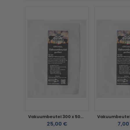
Vakuumbeutel 300 x 500 mm - geriffelt / goffriert / strukturiert 50 Stück
25,00 €
7,00