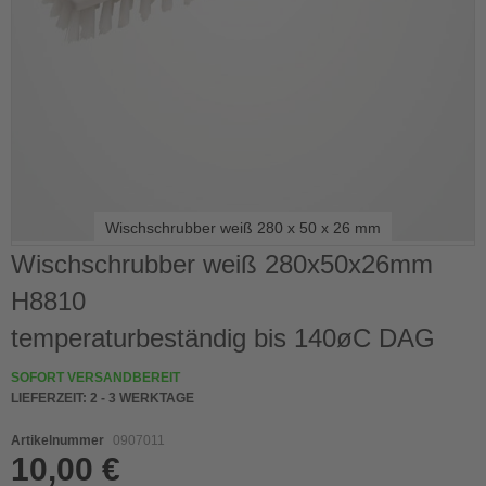
Wischschrubber weiß 280 x 50 x 26 mm
Skip
Wischschrubber weiß 280x50x26mm
to
H8810
the
beginning
temperaturbeständig bis 140øC DAG
of
the
SOFORT VERSANDBEREIT
images
LIEFERZEIT:
2 - 3 WERKTAGE
gallery
Artikelnummer
0907011
10,00 €