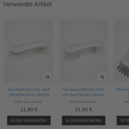
Verwandte Artikel
Handwaschbürste weiß
Handwaschbürste weiß
Handwa
205x65x30mm H8830
mit Bart190x65x30mm
Write your review
Write your review
Wri
11,00 €
11,50 €
IN DEN WARENKORB
IN DEN WARENKORB
IN 