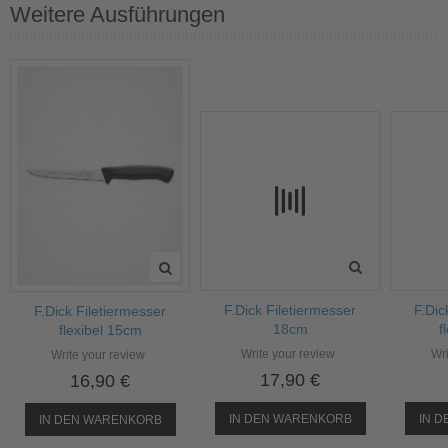
Weitere Ausführungen
F.Dick Filetiermesser
F.Dic
F.Dick Filetiermesser
flexibel 15cm
f
18cm
Write your review
Wri
Write your review
16,90 €
17,90 €
IN DEN WARENKORB
IN 
IN DEN WARENKORB