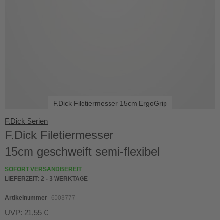
F.Dick Filetiermesser 15cm ErgoGrip
Skip
F.Dick Serien
to
F.Dick Filetiermesser
the
beginning
15cm geschweift semi-flexibel
of
the
SOFORT VERSANDBEREIT
images
LIEFERZEIT:
2 - 3 WERKTAGE
gallery
Artikelnummer
6003777
UVP: 21,55 €