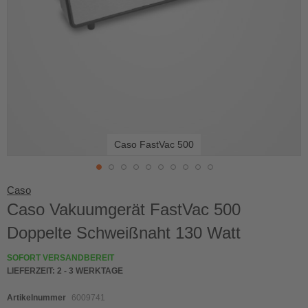
Caso FastVac 500
Skip
Caso
to
Caso Vakuumgerät FastVac 500
the
beginning
Doppelte Schweißnaht 130 Watt
of
the
SOFORT VERSANDBEREIT
images
LIEFERZEIT:
2 - 3 WERKTAGE
gallery
Artikelnummer
6009741