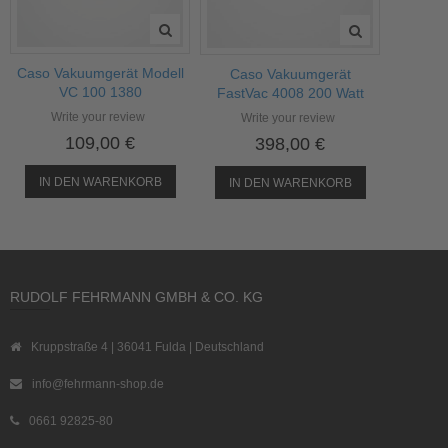
Caso Vakuumgerät Modell
Caso Vakuumgerät
VC 100 1380
FastVac 4008 200 Watt
Write your review
Write your review
109,00 €
398,00 €
IN DEN WARENKORB
IN DEN WARENKORB
RUDOLF FEHRMANN GMBH & CO. KG
Kruppstraße 4 | 36041 Fulda | Deutschland
info@fehrmann-shop.de
0661 92825-80