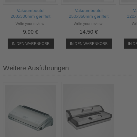
Vakuumbeutel
Vakuumbeutel
V
200x300mm geriffelt
250x350mm geriffelt
120x
Write your review
Write your review
Wri
9,90 €
14,50 €
IN DEN WARENKORB
IN DEN WARENKORB
IN 
Weitere Ausführungen