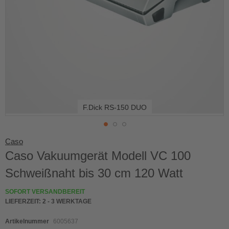
F.Dick RS-150 DUO
Skip
Caso
to
Caso Vakuumgerät Modell VC 100
the
beginning
Schweißnaht bis 30 cm 120 Watt
of
the
SOFORT VERSANDBEREIT
images
LIEFERZEIT:
2 - 3 WERKTAGE
gallery
Artikelnummer
6005637