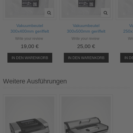
Vakuumbeutel
Vakuumbeutel
V
300x400mm geriffelt
300x500mm geriffelt
250x
Write your review
Write your review
Wri
19,00 €
25,00 €
IN DEN WARENKORB
IN DEN WARENKORB
IN 
Weitere Ausführungen