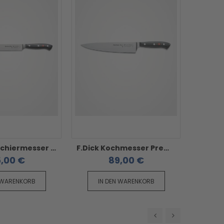
F.Dick Tranchiermesser 26 cm - Premier Plus
F.Dick Kochmesser Premier Plus - 23 cm
,00 €
89,00 €
 WARENKORB
IN DEN WARENKORB
IN