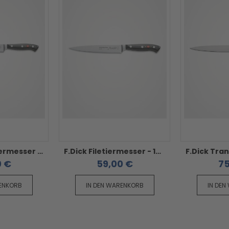
F.Dick Tranchiermesser 21 cm - Premier Plus
F.Dick Filetiermesser - 18 cm Premier Plus
0 €
59,00 €
75
RENKORB
IN DEN WARENKORB
IN DEN
prev
next