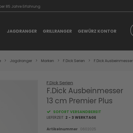
er 85 Jahre Erfahrung
S
JAGDRANGER
GRILLRANGER
GEWÜRZ KONTOR
e
Jagdranger
Marken
F.Dick Serien
F.Dick Ausbeinmesse
F.Dick Serien
Skip
to
F.Dick Ausbeinmesser
the
13 cm Premier Plus
beginning
of
the
SOFORT VERSANDBEREIT
images
LIEFERZEIT:
2 - 3 WERKTAGE
gallery
Artikelnummer
0602025