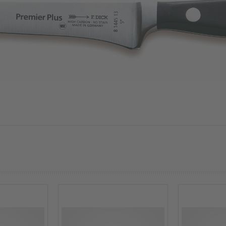
prev
next