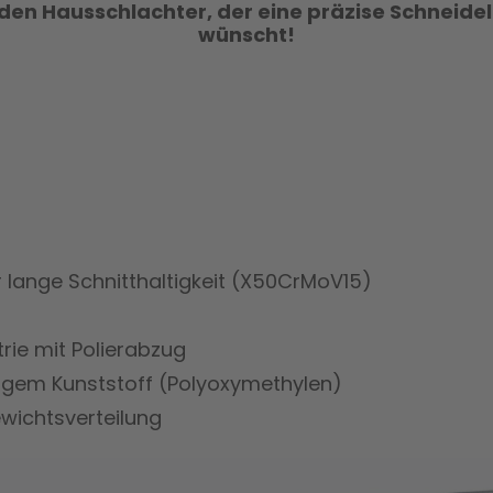
jeden Hausschlachter, der eine präzise Schneide
wünscht!
ür lange Schnitthaltigkeit (X50CrMoV15)
ie mit Polierabzug
tigem Kunststoff (Polyoxymethylen)
wichtsverteilung