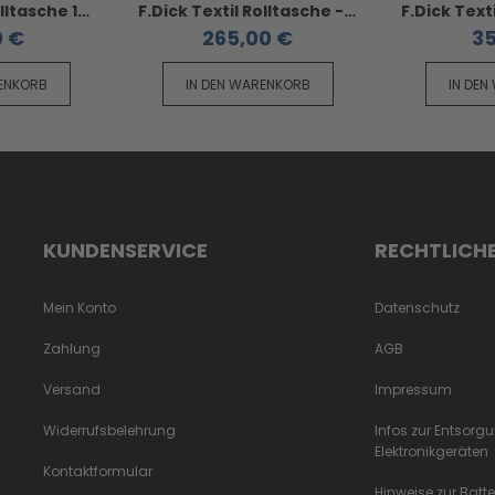
F.Dick Textil Rolltasche 12-tlg - unbestückt für Messer bis 32 cm
F.Dick Textil Rolltasche - 6teilig Messer bis 21cm
0 €
265,00 €
35
RENKORB
IN DEN WARENKORB
IN DEN
KUNDENSERVICE
RECHTLICH
Mein Konto
Datenschutz
Zahlung
AGB
Versand
Impressum
Widerrufsbelehrung
Infos zur Entsorg
Elektronikgeräten
Kontaktformular
Hinweise zur Batt