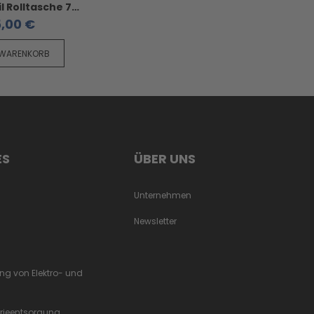
F.Dick Textil Rolltasche 7-tlg. - unbestückt für Messer bis 32cm
,00 €
 WARENKORB
ES
ÜBER UNS
Unternehmen
Newsletter
ung von Elektro- und
erieentsorgung