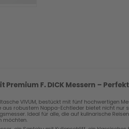
 Premium F. DICK Messern – Perfekt 
olltasche VIVUM, bestückt mit fünf hochwertigen M
e aus robustem Nappa-Echtleder bietet nicht nur st
gsmesser. Ideal für alle, die auf kulinarische Reise
in möchten.
sser, ein Santoku mit Kullenschliff, ein klassisch