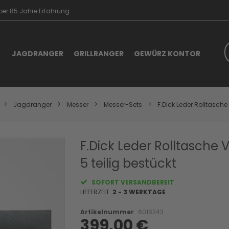
er 85 Jahre Erfahrung
S
JAGDRANGER
GRILLRANGER
GEWÜRZ KONTOR
Jagdranger
Messer
Messer-Sets
F.Dick Leder Rolltasche 
Skip
F.Dick Leder Rolltasche
to
5 teilig bestückt
the
beginning
of
SOFORT VERSANDBEREIT
the
LIEFERZEIT:
2 - 3 WERKTAGE
images
gallery
Artikelnummer
6016243
399,00 €