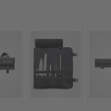
prev
next