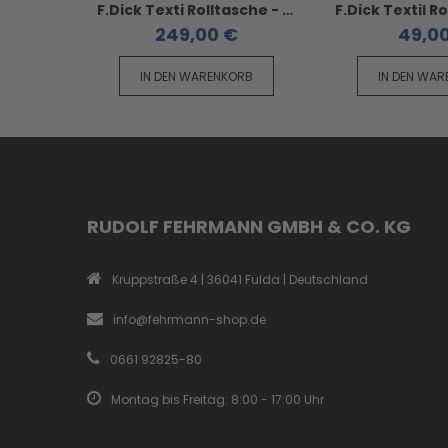
F.Dick Texti Rolltasche - 6 teilig Serie Red Spirit
249,00 €
49,0
IN DEN WARENKORB
IN DEN WA
RUDOLF FEHRMANN GMBH & CO. KG
Kruppstraße 4 | 36041 Fulda | Deutschland
info@fehrmann-shop.de
0661 92825-80
Montag bis Freitag: 8:00 - 17:00 Uhr