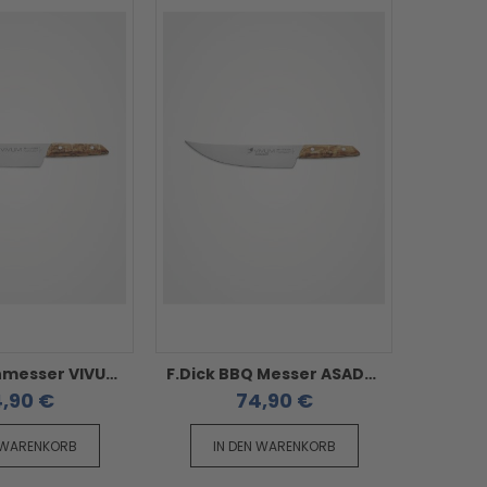
F.Dick Kochmesser VIVUM - mit Birkenholzgriff
F.Dick BBQ Messer ASADOR VIVUM - mit Birkenholzgriff
,90 €
74,90 €
 WARENKORB
IN DEN WARENKORB
IN