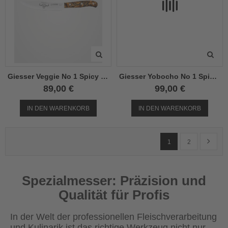
Giesser Veggie No 1 Spicy Orange
Giesser Yobocho No 1 Spicy Orange
89,00 €
99,00 €
IN DEN WARENKORB
IN DEN WARENKORB
Seite
Sie lesen gerade Seit
Seite
Seite
Weiter
1
2
Spezialmesser: Präzision und
Qualität für Profis
In der Welt der professionellen Fleischverarbeitung
und Kulinarik ist das richtige Werkzeug nicht nur