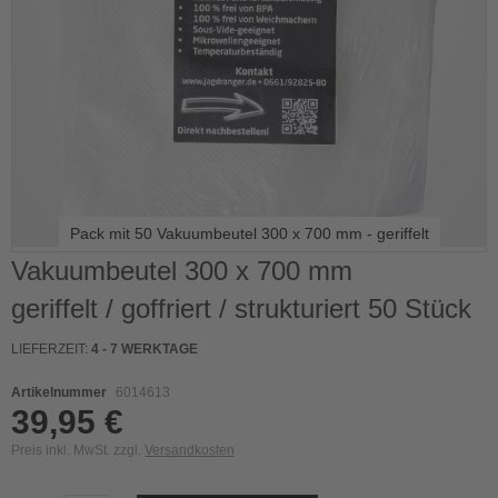
Pack mit 50 Vakuumbeutel 300 x 700 mm - geriffelt
Skip
Vakuumbeutel 300 x 700 mm
to
geriffelt / goffriert / strukturiert 50 Stück
the
beginning
of
LIEFERZEIT:
4 - 7 WERKTAGE
the
images
Artikelnummer
6014613
gallery
39,95 €
Preis inkl. MwSt. zzgl.
Versandkosten