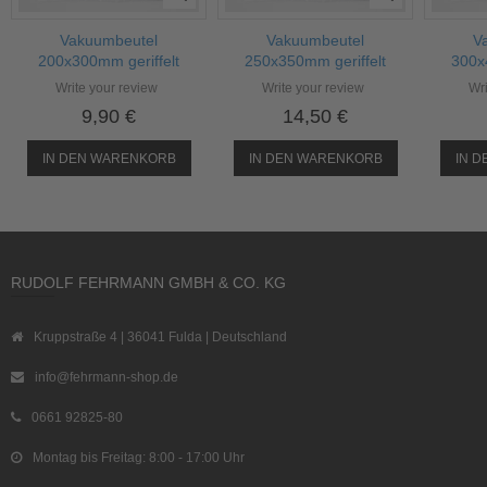
Vakuumbeutel
Vakuumbeutel
V
200x300mm geriffelt
250x350mm geriffelt
300x
Write your review
Write your review
Wri
9,90 €
14,50 €
IN DEN WARENKORB
IN DEN WARENKORB
IN 
RUDOLF FEHRMANN GMBH & CO. KG
Kruppstraße 4 | 36041 Fulda | Deutschland
info@fehrmann-shop.de
0661 92825-80
Montag bis Freitag: 8:00 - 17:00 Uhr