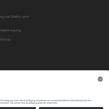
ung von Elektro- und
erieentsorgung
rklärung