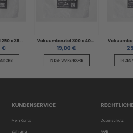
Vakuumbeutel 250 x 350 mm - geriffelt / goffriert / strukturiert 50 Stück
Vakuumbeutel 300 x 400 mm - geriffelt / goffriert / strukturiert 50 Stück
0 €
19,00 €
25
RENKORB
IN DEN WARENKORB
IN DEN
KUNDENSERVICE
RECHTLICH
Mein Konto
Datenschutz
Zahlung
AGB