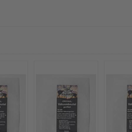
prev
next