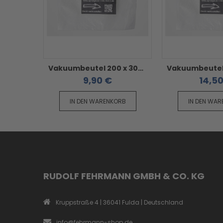
Vakuumbeutel 200 x 300 mm - geriffelt / goffriert / strukturiert 50 Stück
9,90 €
14,5
IN DEN WARENKORB
IN DEN WA
RUDOLF FEHRMANN GMBH & CO. KG
Kruppstraße 4 | 36041 Fulda | Deutschland
info@fehrmann-shop.de