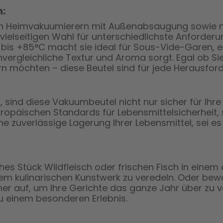
n:
len Heimvakuumierern mit Außenabsaugung sowie m
ielseitigen Wahl für unterschiedlichste Anforderu
bis +85°C macht sie ideal für Sous-Vide-Garen, 
unvergleichliche Textur und Aroma sorgt. Egal ob Si
n möchten – diese Beutel sind für jede Herausfor
sind diese Vakuumbeutel nicht nur sicher für Ihre
uropäischen Standards für Lebensmittelsicherheit
 zuverlässige Lagerung Ihrer Lebensmittel, sei es 
liches Stück Wildfleisch oder frischen Fisch in ein
m kulinarischen Kunstwerk zu veredeln. Oder bew
er auf, um Ihre Gerichte das ganze Jahr über zu v
u einem besonderen Erlebnis.