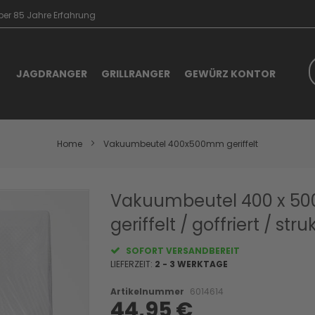
er 85 Jahre Erfahrung
S
JAGDRANGER
GRILLRANGER
GEWÜRZ KONTOR
Home
Vakuumbeutel 400x500mm geriffelt
Skip
Vakuumbeutel 400 x 5
to
geriffelt / goffriert / str
the
beginning
of
SOFORT VERSANDBEREIT
the
LIEFERZEIT:
2 - 3 WERKTAGE
images
gallery
Artikelnummer
6014614
44,95 €