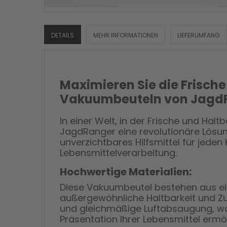
DETAILS
MEHR INFORMATIONEN
LIEFERUMFANG
Maximieren Sie die Frische
Vakuumbeuteln von Jagd
In einer Welt, in der Frische und Ha
JagdRanger eine revolutionäre Lösung
unverzichtbares Hilfsmittel für jede
Lebensmittelverarbeitung.
Hochwertige Materialien:
Diese Vakuumbeutel bestehen aus ein
außergewöhnliche Haltbarkeit und Zuve
und gleichmäßige Luftabsaugung, was
Präsentation Ihrer Lebensmittel ermög