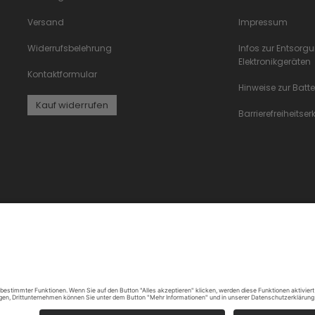
Versand
Impressum
Widerrufsbelehrung
Infos zur Entsorg
Elektronikgeräten
Kontaktformular
Hinweise zur Batt
Kauf widerrufen
Barrierefreiheitse