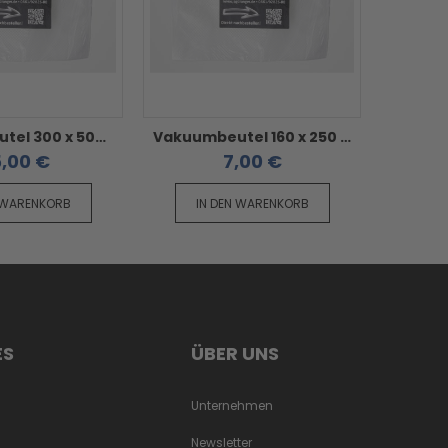
Vakuumbeutel 300 x 500 mm - geriffelt / goffriert / strukturiert 50 Stück
Vakuumbeutel 160 x 250 mm - geriffelt / goffriert / strukturiert 50 Stück
,00 €
7,00 €
 WARENKORB
IN DEN WARENKORB
IN
ES
ÜBER UNS
Unternehmen
Newsletter