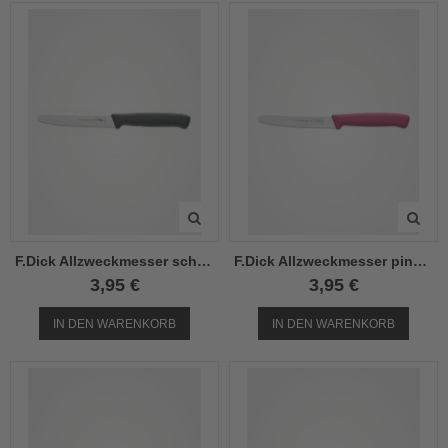
el
el
el
F.Dick Allzweckmesser schwarz 11 cm
F.Dick Allzweckmesser pink 11cm
3,95 €
3,95 €
IN DEN WARENKORB
IN DEN WARENKORB