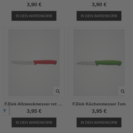
3,90 €
3,90 €
el
IN DEN WARENKORB
IN DEN WARENKORB
el
el
el
el
el
el
el
F.Dick Allzweckmesser rot 11cm
F.Dick Küchenmesser 7cm
3,95 €
3,95 €
el
el
IN DEN WARENKORB
IN DEN WARENKORB
el