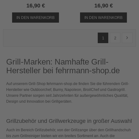
16,90 €
16,90 €
IN DEN WARENKORB
IN DEN WARENKORB
Seite
Sie lesen gerade Seit
Seite
Seite
Weiter
1
2
Grill-Marken: Namhafte Grill-
Hersteller bei fehrmann-shop.de
Auf unserem Grill-Shop fehrmann-shop.de finden Sie die führenden Grill-
Hersteller wie Outdoorchef, Burny, Napoleon, BroilChef und Gastrogrill.
Unsere Partner sorgen seit Jahrzehnten für außergewöhnliches Qualität,
Design und Innovation bei Grillgeräten.
Grillzubehör und Grillwerkzeuge in großer Auswahl
Auch im Bereich Grillzubehör, von der Grillzange über den Grillhandschuh
bis zum Grillreiniger bieten wir ein breites Sortiment an. Auch die