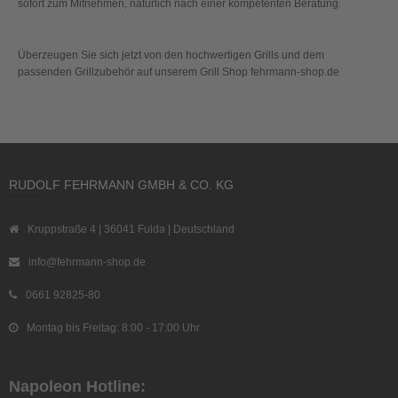
sofort zum Mitnehmen, natürlich nach einer kompetenten Beratung.
Überzeugen Sie sich jetzt von den hochwertigen Grills und dem
passenden Grillzubehör auf unserem Grill Shop fehrmann-shop.de
RUDOLF FEHRMANN GMBH & CO. KG
Kruppstraße 4 | 36041 Fulda | Deutschland
info@fehrmann-shop.de
0661 92825-80
Montag bis Freitag: 8:00 - 17:00 Uhr
Napoleon Hotline: