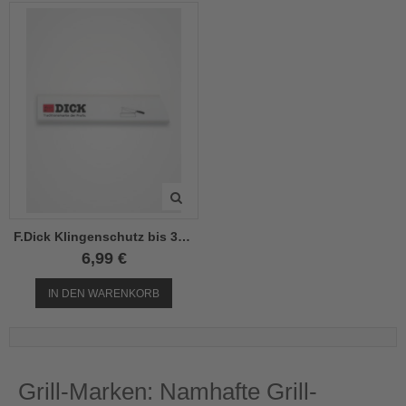
el
el
el
F.Dick Klingenschutz bis 30cm
6,99 €
IN DEN WARENKORB
Grill-Marken: Namhafte Grill-