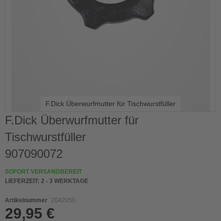
F.Dick Überwurfmutter für Tischwurstfüller
Skip
F.Dick Überwurfmutter für
to
Tischwurstfüller
the
beginning
907090072
of
the
SOFORT VERSANDBEREIT
images
LIEFERZEIT:
2 - 3 WERKTAGE
gallery
Artikelnummer
2042050
29,95 €