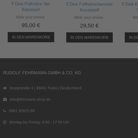
F.Dick Füllrohre Set
F.Dick Füllhörnchensatz
F.Dick 
Edelstahl
Kunststoff
Write your review
Write your review
Wri
95,00 €
29,50 €
IN DEN WARENKORB
IN DEN WARENKORB
IN 
RUDOLF FEHRMANN GMBH & CO. KG
Kruppstraße 4 | 36041 Fulda | Deutschland
info@fehrmann-shop.de
0661 92825-80
Montag bis Freitag: 8:00 - 17:00 Uhr